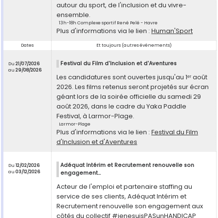
autour du sport, de l'inclusion et du vivre-
ensemble.
13h-18h Complexe sportif René Pelé - Havre
Plus d'informations via le lien :
Human'Sport
Dates
Et toujours (autres événements)
Festival du Film d'Inclusion et d'Aventures
Du
21/07/2026
au
29/08/2026
Les candidatures sont ouvertes jusqu'au 1ᵉʳ août
2026. Les films retenus seront projetés sur écran
géant lors de la soirée officielle du samedi 29
août 2026, dans le cadre du Yaka Paddle
Festival, à Larmor-Plage.
Larmor-Plage
Plus d'informations via le lien :
Festival du Film
d'Inclusion et d'Aventures
Adéquat Intérim et Recrutement renouvelle son
Du
12/02/2026
au
03/12/2026
engagement...
Acteur de l'emploi et partenaire staffing au
service de ses clients, Adéquat Intérim et
Recrutement renouvelle son engagement aux
côtés du collectif #jenesuisPASunHANDICAP