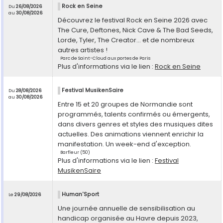
Rock en Seine
Du
26/08/2026
au
30/08/2026
Découvrez le festival Rock en Seine 2026 avec
The Cure, Deftones, Nick Cave & The Bad Seeds,
Lorde, Tyler, The Creator... et de nombreux
autres artistes !
Parc de Saint-Cloud aux portes de Paris
Plus d'informations via le lien :
Rock en Seine
Festival MusikenSaire
Du
28/08/2026
au
30/08/2026
Entre 15 et 20 groupes de Normandie sont
programmés, talents confirmés ou émergents,
dans divers genres et styles des musiques dites
actuelles. Des animations viennent enrichir la
manifestation. Un week-end d'exception.
Barfleur (50)
Plus d'informations via le lien :
Festival
MusikenSaire
Human'Sport
Le
29/08/2026
Une journée annuelle de sensibilisation au
handicap organisée au Havre depuis 2023,