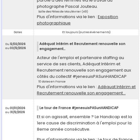
parole à des femmes via le travail du
photographe Pascal Jouteau.
Salle des Fêtes de Maulévrier (49)
Plus d'informations via le lien :
Exposition
photographique
Dates
Et toujours (autres événements)
Adéquat Intérim et Recrutement renouvelle son
Du
12/02/2026
au
03/12/2026
engagement...
Acteur de l'emploi et partenaire staffing au
service de ses clients, Adéquat Intérim et
Recrutement renouvelle son engagement aux
côtés du collectif #jenesuisPASunHANDICAP
10 dates en France
Plus d'informations via le lien :
Adéquat Intérim et
Recrutement renouvelle son engagement...
Le tour de France #jenesuisPASunHANDICAP
Du
01/01/2026
au
31/12/2026
Et si on agissait, ensemble ? Le Handicap est la
1ere cause de discrimination à l'emploi pour la
8eme année consécutive.
Plus d'informations via le lien :
Le tour de France